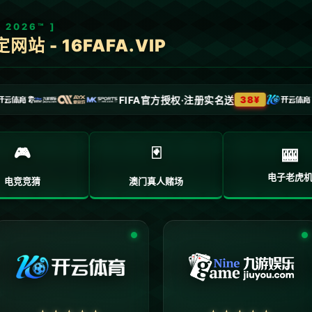
 2026™ ]
站 - 16FAFA.VIP
FIFA官方授权·注册实名送
38¥
🎮
🃏
🎰
电子老虎
电竞竞猜
澳门真人赌场