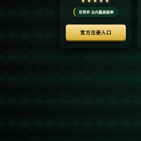
★★★★★
世界杯 业内最高赔率
官方注册入口