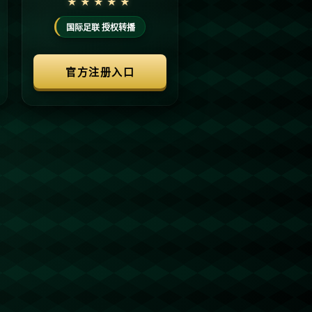
★★★★★
国际足联 授权转播
官方注册入口